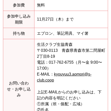
参加費
無料
参加申し込み
11月27日（木）まで
期限
持ち物
エプロン、筆記用具、マイ箸
生活クラブ生協青森
〒030-0113 青森県青森市第二問屋町
2丁目8-19
電話：017-762-6755（月〜金 9:00〜
17:00）
E-MAIL：
kyouyuu3.aomori@s-
club.coop
お問い合わ
せ・お申し込
上記E-MAILからのお申し込みは、下
み
記の内容を明記ください
①所属（班・個配・広域）
②氏名