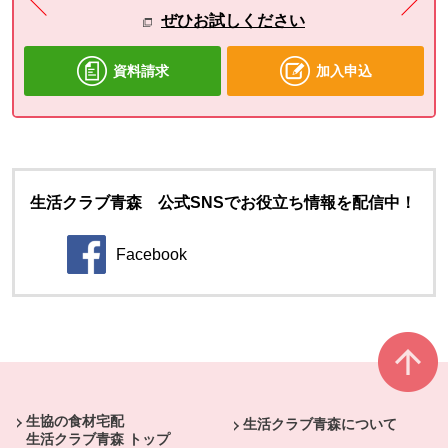
ぜひお試しください
資料請求
加入申込
生活クラブ青森 公式SNSでお役立ち情報を配信中！
Facebook
別のウィンドウで開きます。
本文ここまで。
ここから共通フッターメニューです。
生協の食材宅配
生活クラブ青森について
生活クラブ青森 トップ